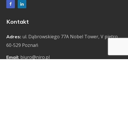
Kontakt
ul. Dąbrowskiego 77A Nobel Tower, V piętro
Adres:
60-529 Poznań
biuro@niro.pl
Email:
Dokumenty
Polityka prywatności
Bezpieczeństwo RODO